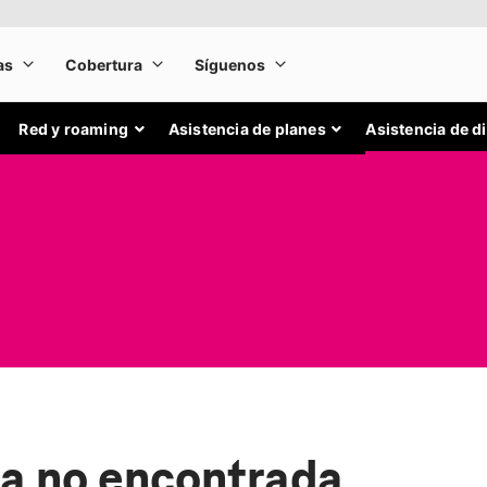
Red y roaming
Asistencia de planes
Asistencia de d