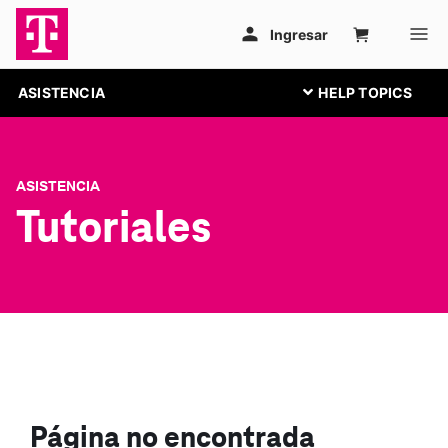
ASISTENCIA
ASISTENCIA
Tutoriales