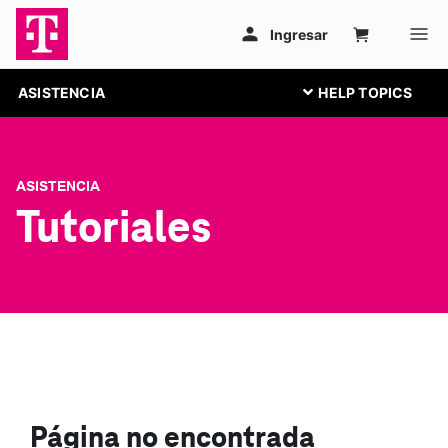
ASISTENCIA
ASISTENCIA
Tutoriales