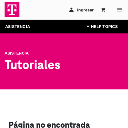
ASISTENCIA
ASISTENCIA
Tutoriales