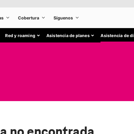
Red y roaming
Asistencia de planes
Asistencia de d