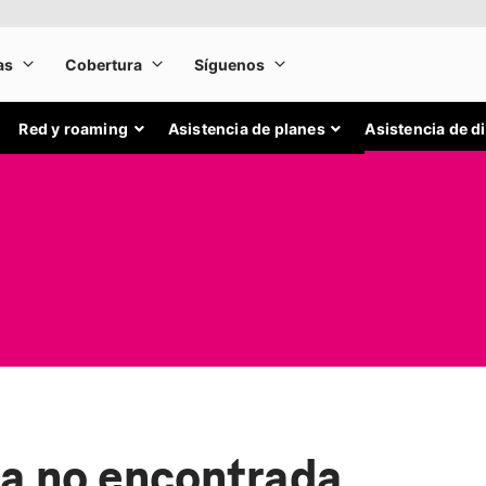
Red y roaming
Asistencia de planes
Asistencia de d