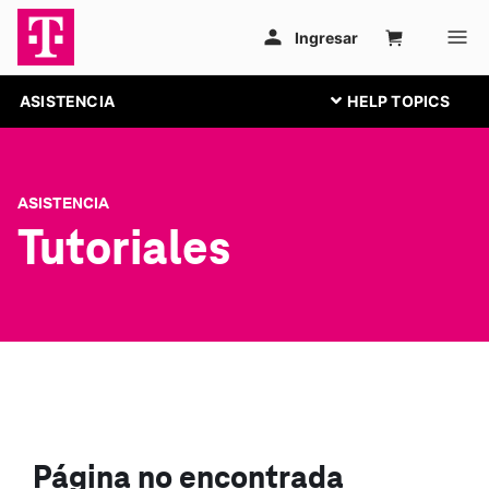
ASISTENCIA
ASISTENCIA
Tutoriales