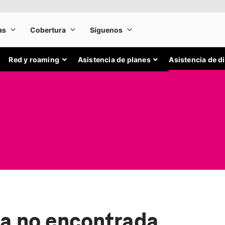
Red y roaming
Asistencia de planes
Asistencia de d