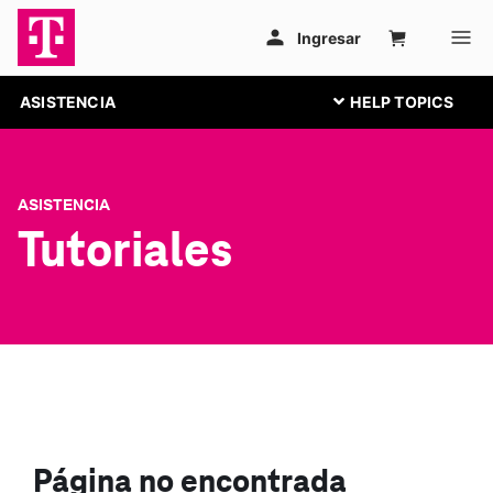
ASISTENCIA
ASISTENCIA
Tutoriales