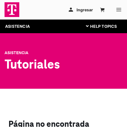
ASISTENCIA
ASISTENCIA
Tutoriales