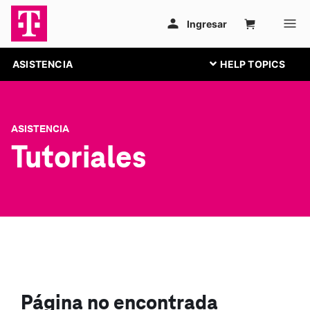
ASISTENCIA
ASISTENCIA
Tutoriales