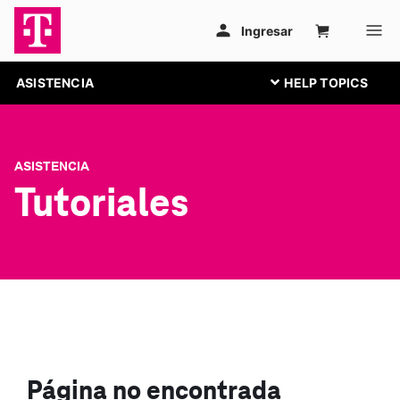
ASISTENCIA
ASISTENCIA
Tutoriales