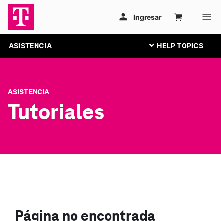
ASISTENCIA
ASISTENCIA
Tutoriales