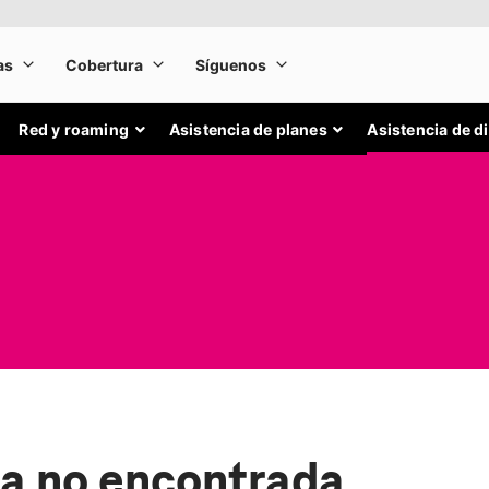
Red y roaming
Asistencia de planes
Asistencia de d