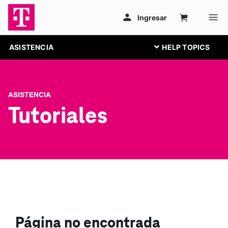
ASISTENCIA
ASISTENCIA
Tutoriales