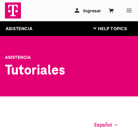
ASISTENCIA
ASISTENCIA
Tutoriales