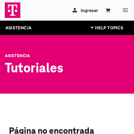
ASISTENCIA
ASISTENCIA
Tutoriales