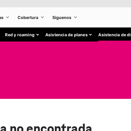
Red y roaming
Asistencia de planes
Asistencia de d