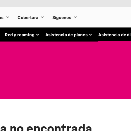
Red y roaming
Asistencia de planes
Asistencia de d