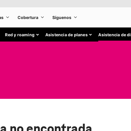
Red y roaming
Asistencia de planes
Asistencia de d