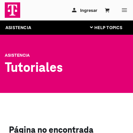
ASISTENCIA
ASISTENCIA
Tutoriales