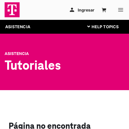
ASISTENCIA
ASISTENCIA
Tutoriales