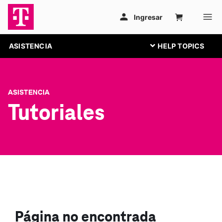
ASISTENCIA
ASISTENCIA
Tutoriales