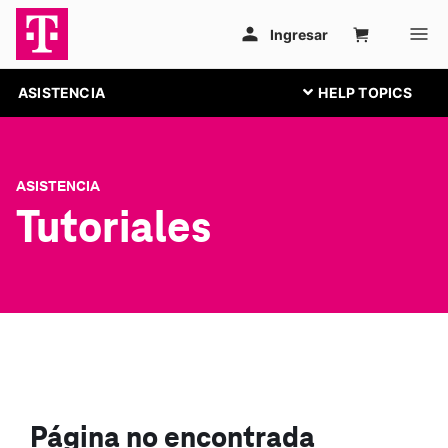
ASISTENCIA
ASISTENCIA
Tutoriales