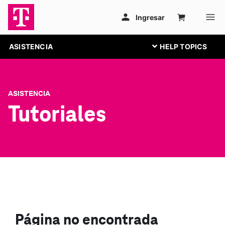
ASISTENCIA
ASISTENCIA
Tutoriales