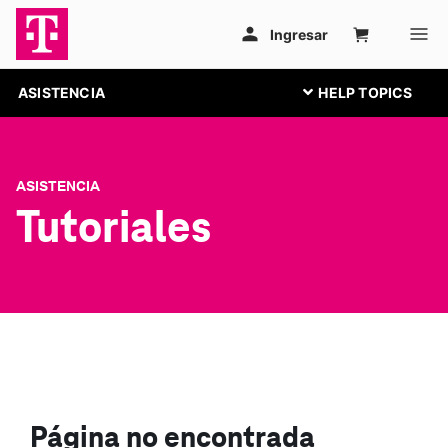
ASISTENCIA
ASISTENCIA
Tutoriales