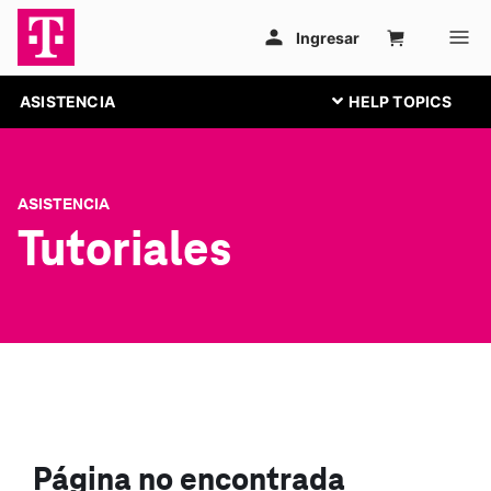
ASISTENCIA
ASISTENCIA
Tutoriales