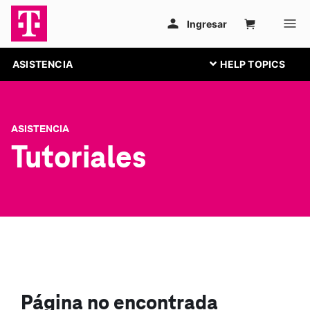
ASISTENCIA
ASISTENCIA
Tutoriales