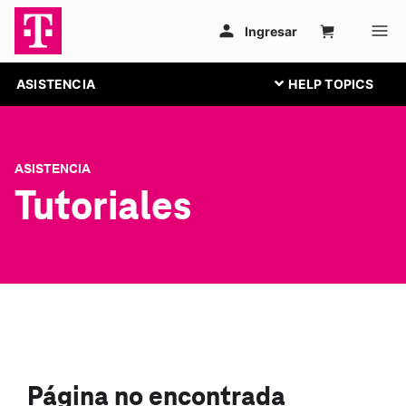
ASISTENCIA
ASISTENCIA
Tutoriales