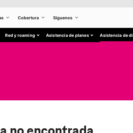
Red y roaming
Asistencia de planes
Asistencia de d