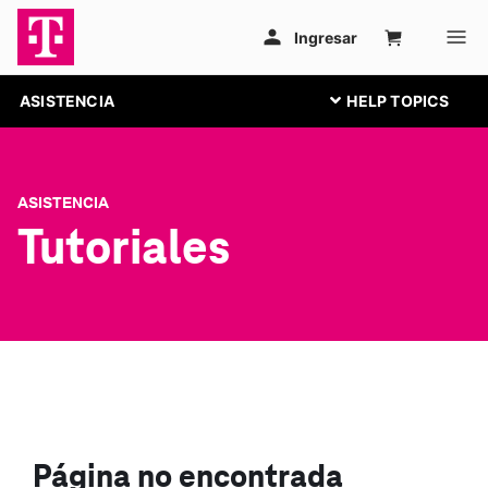
ASISTENCIA
ASISTENCIA
Tutoriales