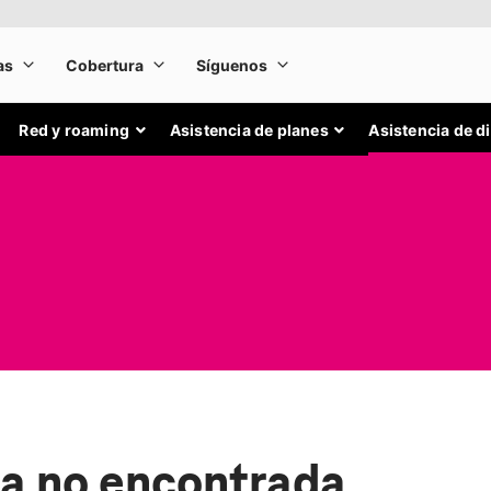
Red y roaming
Asistencia de planes
Asistencia de d