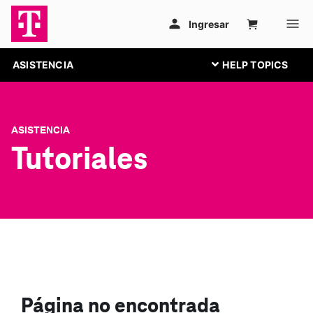
ASISTENCIA
ASISTENCIA
Tutoriales