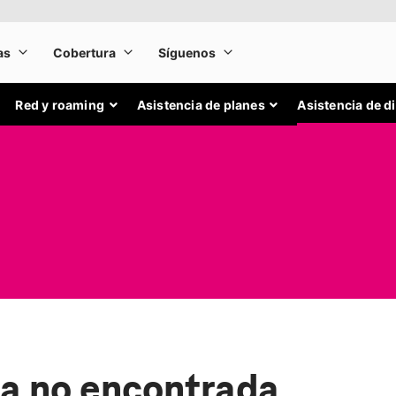
Red y roaming
Asistencia de planes
Asistencia de d