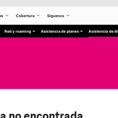
Red y roaming
Asistencia de planes
Asistencia de d