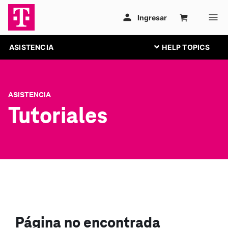
ASISTENCIA
ASISTENCIA
Tutoriales