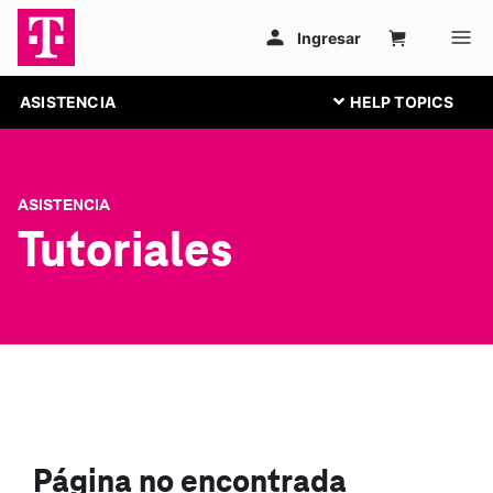
ASISTENCIA
ASISTENCIA
Tutoriales