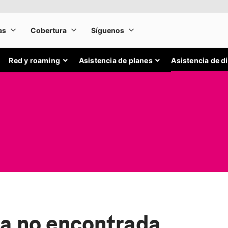
Red y roaming
Asistencia de planes
Asistencia de d