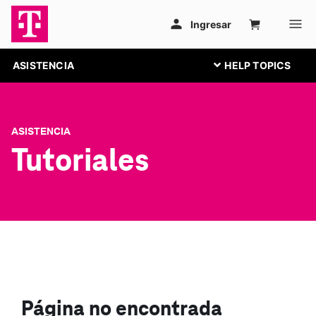
ASISTENCIA
ASISTENCIA
Tutoriales