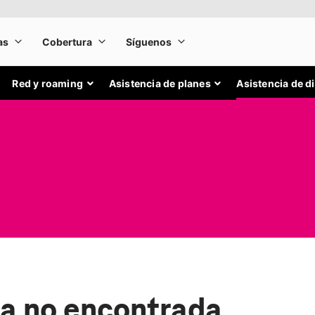
Red y roaming
Asistencia de planes
Asistencia de d