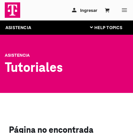
ASISTENCIA
ASISTENCIA
Tutoriales