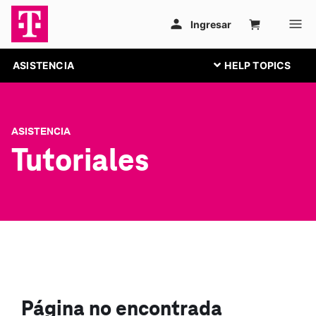
ASISTENCIA
ASISTENCIA
Tutoriales