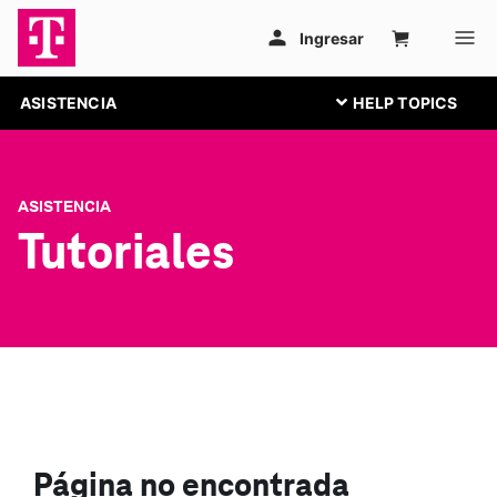
ASISTENCIA
ASISTENCIA
Tutoriales