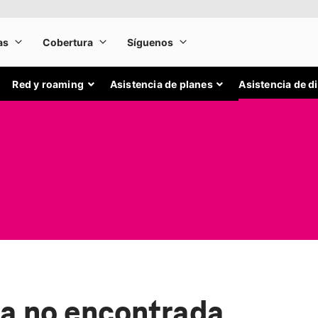
Red y roaming
Asistencia de planes
Asistencia de d