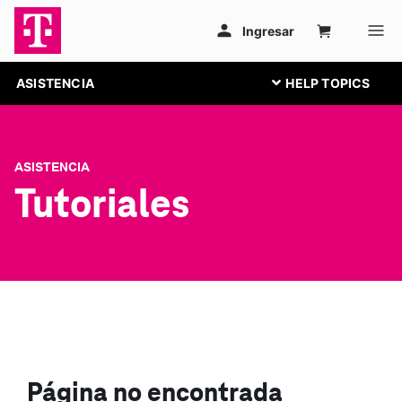
ASISTENCIA
ASISTENCIA
Tutoriales