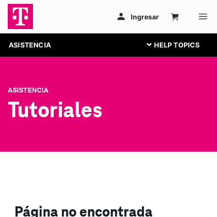
ASISTENCIA
ASISTENCIA
Tutoriales