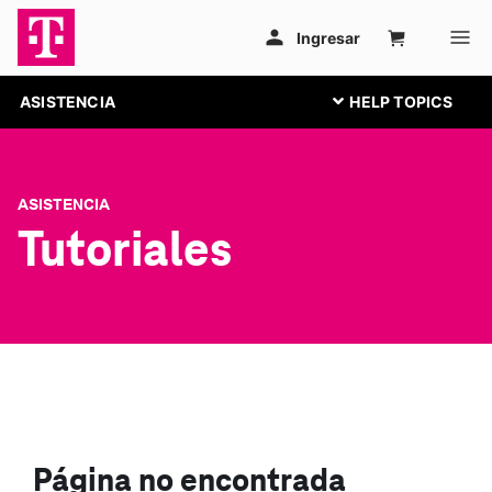
ASISTENCIA
ASISTENCIA
Tutoriales