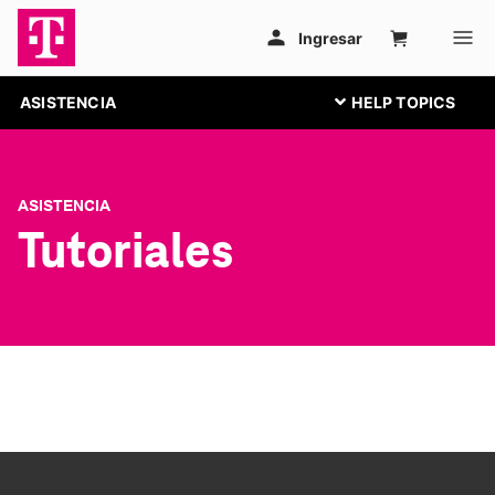
ASISTENCIA
ASISTENCIA
Tutoriales