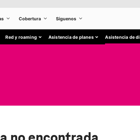
Red y roaming
Asistencia de planes
Asistencia de d