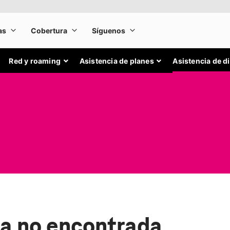
Red y roaming
Asistencia de planes
Asistencia de d